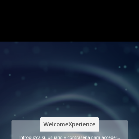
WelcomeXperience
Introduzca su usuario y contraseña para acceder...